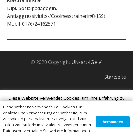
Kerstin Rößler
Dipl.-Sozialpädagogin,
Antiaggressivitäts-/Coolnesstrainerin©(ISS)
Mobil: 0176/24162571
© 2020 Copyright
UN-art-IG e.V.
Startseite
Impressum
Diese Website verwendet Cookies, um Ihre Erfahrung zu
verbessern. Wir gehen davon aus, dass Sie damit
Datenschutz
Diese Webseite verwendet u.a. Cookies zur
Analyse und Verbesserung der Webseite, zum
einverstanden sind, aber Sie können sich abmelden, wenn Sie
Ausspielen personalisierter Anzeigen und zum
Login Page
Verstanden
dies wünschen.
Teilen von Artikeln in sozialen Netzwerken. Unter
Datenschutz erhalten Sie weitere Informationen
Cookie Einstellungen
Okay