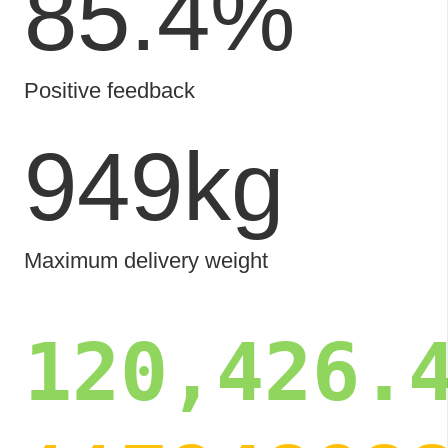
87.1
%
Positive feedback
1,016
kg
Maximum delivery weight
128,894.