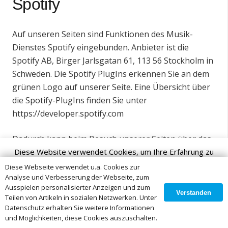
Spotify
Auf unseren Seiten sind Funktionen des Musik-
Dienstes Spotify eingebunden. Anbieter ist die
Spotify AB, Birger Jarlsgatan 61, 113 56 Stockholm in
Schweden. Die Spotify PlugIns erkennen Sie an dem
grünen Logo auf unserer Seite. Eine Übersicht über
die Spotify-PlugIns finden Sie unter
https://developer.spotify.com
Dadurch kann beim Besuch unserer Seiten über das
Diese Website verwendet Cookies, um Ihre Erfahrung zu
Plugin eine direkte Verbindung zwischen Ihrem
Browser und dem Spotify-Server hergestellt werden.
verbessern. Wir gehen davon aus, dass Sie damit
Diese Webseite verwendet u.a. Cookies zur
Analyse und Verbesserung der Webseite, zum
Spotify erhält dadurch die Information, dass Sie mit
einverstanden sind, aber Sie können sich abmelden, wenn Sie
Ausspielen personalisierter Anzeigen und zum
Ihrer IP-Adresse unsere Seite besucht haben. Wenn
Verstanden
dies wünschen.
Teilen von Artikeln in sozialen Netzwerken. Unter
Sie den Spotify Button anklicken während Sie in
Datenschutz erhalten Sie weitere Informationen
Cookie Einstellungen
Okay
Ihrem Spotify-Account eingeloggt sind, können Sie
und Möglichkeiten, diese Cookies auszuschalten.