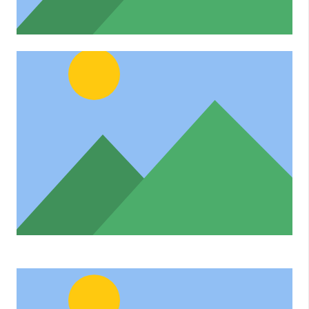
MELETE
Praesent laoreet ipsum et enim blandit
sollicitudin. Aliquam erat volutpat.
Curabitur rutrum ipsum enim.