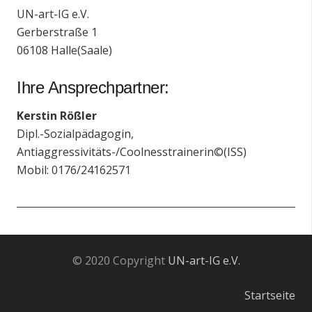
UN-art-IG e.V.
Gerberstraße 1
06108 Halle(Saale)
Ihre Ansprechpartner:
Kerstin Rößler
Dipl.-Sozialpädagogin,
Antiaggressivitäts-/Coolnesstrainerin©(ISS)
Mobil: 0176/24162571
© 2020 Copyright
UN-art-IG e.V.
Startseite