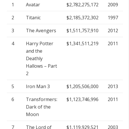
1
Avatar
$2,782,275,172
2009
2
Titanic
$2,185,372,302
1997
3
The Avengers
$1,511,757,910
2012
4
Harry Potter
$1,341,511,219
2011
and the
Deathly
Hallows – Part
2
5
Iron Man 3
$1,205,506,000
2013
6
Transformers:
$1,123,746,996
2011
Dark of the
Moon
7
The Lord of
$1,119,929,521
2003